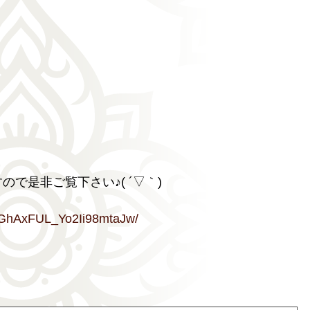
ますので是非ご覧下さい♪( ´▽｀)
YGhAxFUL_Yo2Ii98mtaJw/