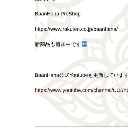
BaanHana ProShop
https://www.rakuten.co.jp/baanhana/
新商品も追加中です
BaanHana公式Youtubeも更新してい
https://www.youtube.com/channel/UC6