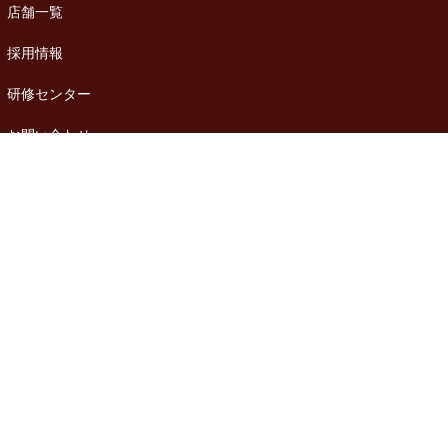
店舗一覧
採用情報
研修センター
お問い合わせ
アンケート
リラクゼーショ
ンアカデミー
お客様の声
お知らせ
著作権・画像の
使用について
Copyright © タイ王宮式リラクゼーションサロン バーンハナ All Rights Reserved.
Powered by
WordPress
with
Lightning Theme
&
VK All in One Expansion Unit