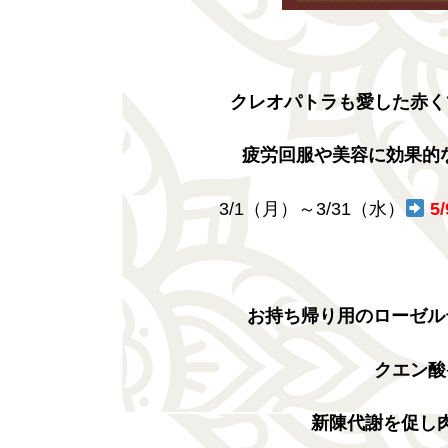
クレオパトラも愛した
赤く
疲労回服や美容に効果的
3/1（月）～3/31（水）
5
お持ち帰り用のローゼル
クエン酸
新陳代謝を促し