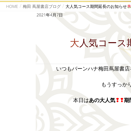
HOME
梅田 蔦屋書店ブログ
大人気コース期間延長のお知らせ
2021年4月7日
大人気コー
いつもバーンハナ梅田蔦屋書店
もうすっか
本日は
あの大人気
❢❢
期