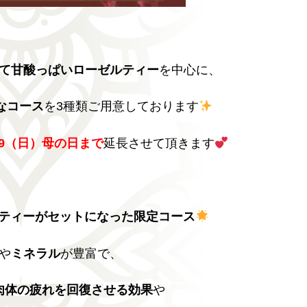
て甘酸っぱいローゼルティー
を中心に、
なコース
を3種類ご用意しております
/9（日）母の日まで
延長させて頂きます
ティーがセットになった限定コース
や
ミネラル
が豊富で、
肉体の疲れを回復させる効果
や