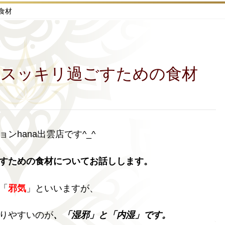
食材
をスッキリ過ごすための食材
ョン
hana
出雲店です
^_^
すための食材についてお話しします。
「
邪気
」といいますが、
りやすいのが
、「湿邪」と「内湿」です。