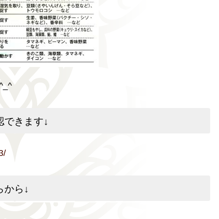
_^
認できます
↓
3/
らから
↓