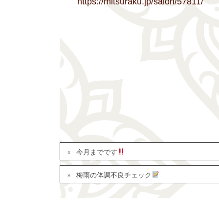
https://mitsuraku.jp/salon/57811/
今月までです
梅雨の体調不良チェック