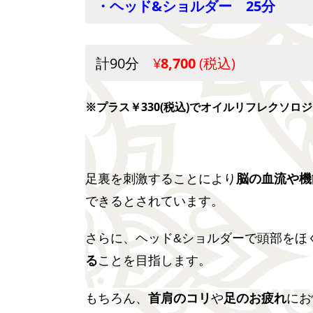
・ヘッド&ショルダー 25分
計90分
¥
8,700
(税込)
※プラス￥330(税込)でオイルリフレクソロ
足裏を刺激することにより
脳の血流や機
できるとされています。
さらに、ヘッド&ショルダーで頭部をほ
る
ことを目指します。
もちろん、
首肩のコリ
や
足のお疲れ
にお