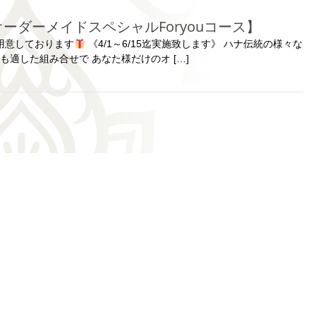
ーダーメイドスペシャルForyouコース】
ご用意しております
《4/1～6/15迄実施致します》 ハナ伝統の様々な
適した組み合せで あなた様だけのオ […]