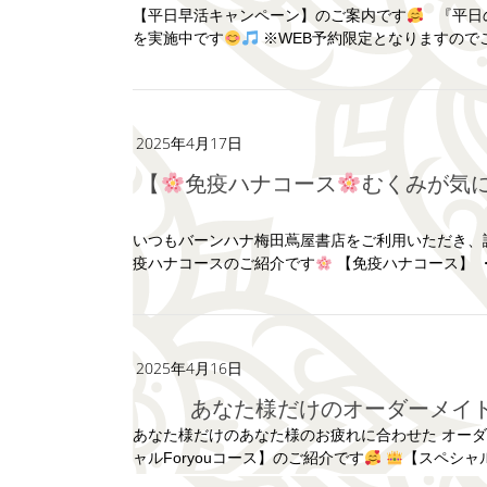
【平日早活キャンペーン】のご案内です
『平日の
を実施中です
※WEB予約限定となりますのでご
2025年4月17日
【
免疫ハナコース
むくみが気
いつもバーンハナ梅田蔦屋書店をご利用いただき、
疫ハナコースのご紹介です
【免疫ハナコース】 ・
2025年4月16日
あなた様だけのオーダーメイド
あなた様だけのあなた様のお疲れに合わせた オーダー
ャルForyouコース】のご紹介です
【スペシャルF