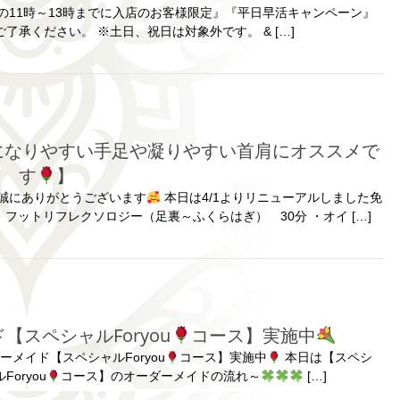
11時～13時までに入店のお客様限定』『平日早活キャンペーン』
了承ください。 ※土日、祝日は対象外です。 & […]
になりやすい手足や凝りやすい首肩にオススメで
す
】
誠にありがとうございます
本日は4/1よりリニューアルしました免
フットリフレクソロジー（足裏～ふくらはぎ） 30分 ・オイ […]
【スペシャルForyou
コース】実施中
メイド【スペシャルForyou
コース】実施中
本日は【スペシ
oryou
コース】のオーダーメイドの流れ～
[…]