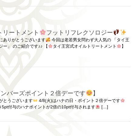
トリートメント
フットリフレクソロジー
にありがとうございます
今回は老若男女問わず大人気の 「タイ王
ー」 のご紹介です♪♪ 【
タイ王宮式オイルトリートメント
】
メンバーズポイント２倍デーです
】
がとうございます
4/8(火)はハナの日・ポイント２倍デーです
き5pt付与のハナポイントが2倍の10pt付与されます
[…]