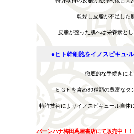
特許取得の皮脂分泌抑制複合天
乾燥し皮脂が不足した
皮脂が整った肌へは栄養素とし
●
ヒト幹細胞をイノスピキュ-
徹底的な手続きによ
ＥＧＦを含め89種類の豊富なタ
特許技術によりイノスピキュール自体
バーンハナ梅田蔦屋書店にて販売中！！