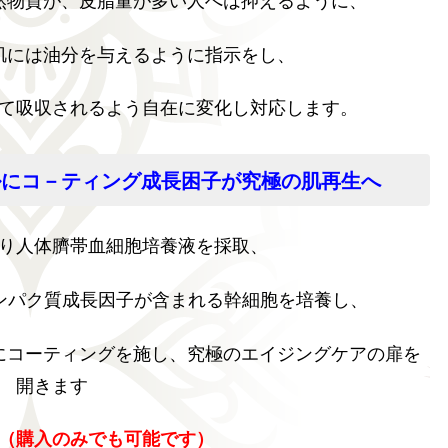
然物質が、皮脂量が多い人へは抑えるように、
肌には油分を与えるように指示をし、
て吸収されるよう自在に変化し対応します。
ルにコ－ティング成長困子が究極の肌再生へ
り人体臍帯血細胞培養液を採取、
ンパク質成長因子が含まれる幹細胞を培養し、
にコーティングを施し、究極のエイジングケアの扉を
開きます
（購入のみでも可能です）