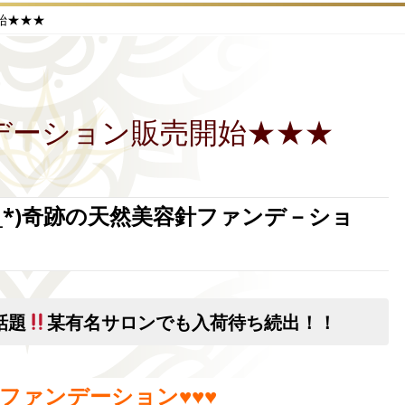
始★★★
ンデーション販売開始★★★
_*)奇跡の天然美容針ファンデ－ショ
話題
某有名サロンでも入荷待ち続出！！
V3ファンデーション♥♥♥